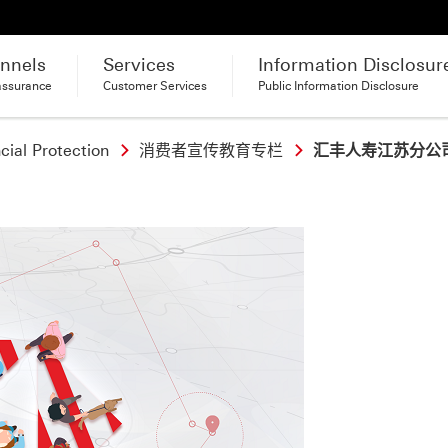
nnels
Services
Information Disclosur
assurance
Customer Services
Public Information Disclosure
ial Protection
消费者宣传教育专栏
汇丰人寿江苏分公