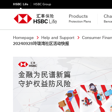
HSBC Life
HSBC Group
Products
Cha
Protection Plans
Banc
Homepage
Help and Support
Consumer Financ
20240928玲珑湾社区活动快报