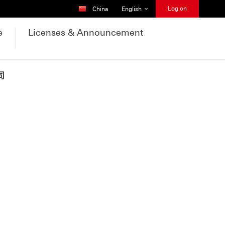
Country Selector
Language Selector
Log on
China
English
e
Licenses & Announcement
司