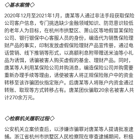
◇基本案情◇
2020年12月至2021年1月，唐某等人通过非法手段获取保险
公司客户信息，专门挑选缺少金融领域知识、防范意识较低
的老年人为目标，在杭州市拱墅区、萧山区等地假冒某保险
公司、银行银保中心客服人员的身份，编造代为销售保险理
财产品的事实，印制发放虚假保险理财产品宣传册，通过电
话营销、线下推销等形式，以高额利息附带赠送米油等小礼
品为诱饵，诱骗被害人购买虚假的基金、理财产品。同时，
唐某等人利用某保险公司并购消息，编造保险公司并购需要
重新办理手续等理由，诱使被害人将正规保险账户中的资金
转移至该诈骗团伙指定账户。后唐某等人将账户内资金通过
转账、取现等方式转移占有。唐某团伙骗取20余名被害人共
计270余万元。
◇检察机关履职过程◇
公安机关立案侦查后，以涉嫌诈骗罪对唐某等人提请批准逮
捕。浙江省杭州市拱墅区人民检察院在审查逮捕期间，积极