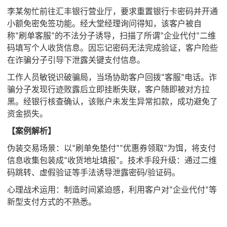
李某匆忙前往汇丰银行营业厅，要求重置银行卡密码并开通
小额免密免签功能。经大堂经理询问得知，该客户被自
称"刷单客服"的不法分子诱导，扫描了所谓"企业代付"二维
码填写个人收货信息。因忘记密码无法完成验证，客户险些
在诈骗分子引导下泄露关键支付信息‌。
工作人员敏锐识破骗局，当场协助客户回拨"客服"电话。诈
骗分子发现行迹败露后立即挂断失联，客户随即被对方拉
黑。经银行核查确认，该账户未发生异常扣款，成功避免了
资金损失。‌
【案例解析】
伪装交易场景：以"刷单免垫付""优惠券领取"为饵，将支付
信息收集包装成"收货地址填报"。‌技术手段升级：通过二维
码跳转、虚假验证等手法诱导泄露密码/验证码。
心理战术运用：制造时间紧迫感，利用客户对"企业代付"等
新型支付方式的不熟悉。