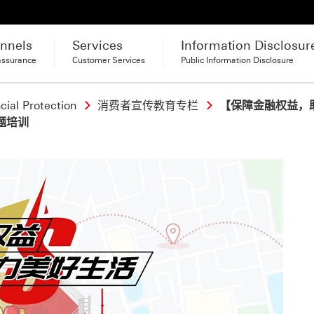
nnels
Services
Information Disclosur
assurance
Customer Services
Public Information Disclosure
ial Protection
消费者宣传教育专栏
【保障金融权益，
题培训