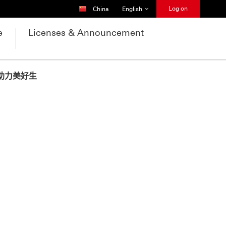
Country Selector
Language Selector
Log on
China
English
e
Licenses & Announcement
助力美好生