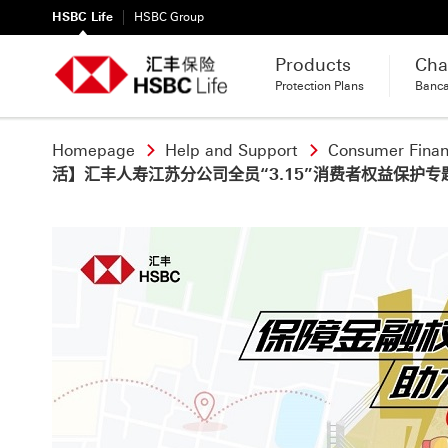
HSBC Life
HSBC Group
Products
Cha
Protection Plans
Banc
Homepage
Help and Support
Consumer Financ
活】汇丰人寿江苏分公司全员“3.15”消费者权益保护专