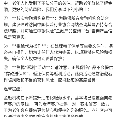
中，老年人也受到了不法分子的关注。帮助老年群体了解金
融，更好的防范风险，我们分享以下的小贴士：
① **核实金融机构资质**：为确保所选金融机构合法合
规，建议通过访问中国保险行业协会网站查询其是否持有合
法牌照，并可通过中银保险“金融产品查询平台”查询产品信
息是否真实。
② **拒绝代为操作**：在处理电子保单等重要文件时，务
必亲自操作，切勿让任何人代为签署，以规避潜在风险和损
失，确保个人权益得到妥善保护；
③ **警惕“返利”活动**：请注意，正规保险产品不会提供
“存款送保障”、返还保费等返利活动，此类活动通常潜藏着
诈骗风险和不当的获利风险，应引起您的高度警觉；
温馨提醒：
金融机构在不断提升适老化服务水平，基本均已设置面向老
年客户的专线， 可为老年客户提供一对一客服解答，致力
于为老年客户提供更为贴心和便捷的咨询服务。老年客户可
以通过致电金融机构官方热线寻求服务帮助。