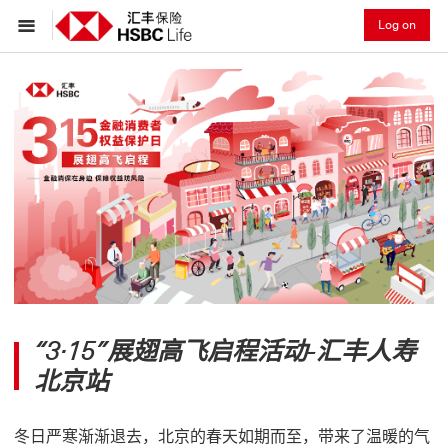
Log on
“3·15”展翅高飞启程活动-汇丰人寿
北京站
冬日严寒渐渐退去，北京的春天如期而至，带来了温暖的气